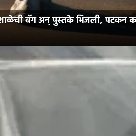
ेची बॅग अन् पुस्तके भिजली, पटकन करा