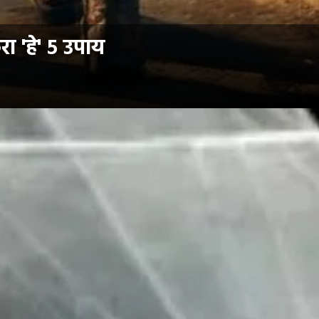
 'हे' ५ उपाय