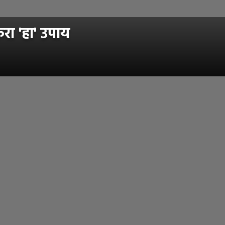
रा 'हा' उपाय