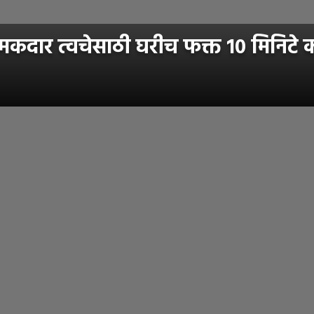
मकदार त्वचेसाठी घरीच फक्त १० मिनिटे क