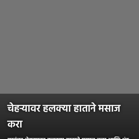
चेहऱ्यावर हलक्या हाताने मसाज
करा