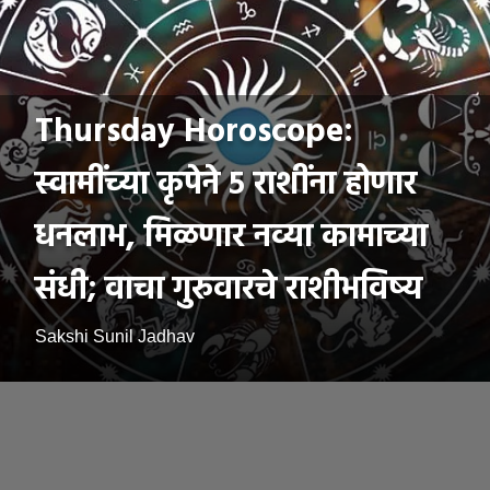
Thursday Horoscope:
स्वामींच्या कृपेने ५ राशींना होणार
धनलाभ, मिळणार नव्या कामाच्या
संधी; वाचा गुरुवारचे राशीभविष्य
Sakshi Sunil Jadhav