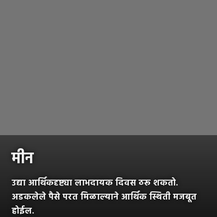
मीन
उद्या आर्थिकदृष्ट्या लाभदायक दिवस ठरू शकतो.
अडकलेले पैसे परत मिळाल्याने आर्थिक स्थिती मजबूत
होईल.