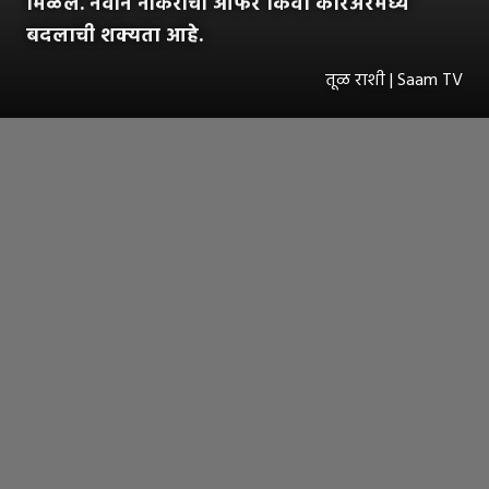
मिळेल. नवीन नोकरीची ऑफर किंवा करिअरमध्ये
बदलाची शक्यता आहे.
तूळ राशी | Saam TV