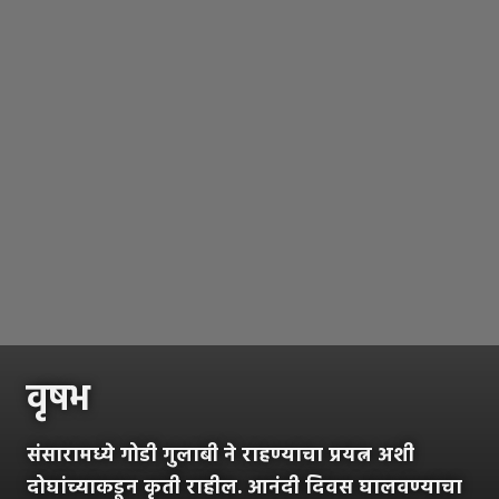
वृषभ
संसारामध्ये गोडी गुलाबी ने राहण्याचा प्रयत्न अशी
दोघांच्याकडून कृती राहील. आनंदी दिवस घालवण्याचा