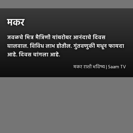
मकर
जवळचे मित्र मैत्रिणी यांबरोबर आनंदाचे दिवस
घालवाल. विविध लाभ होतील. गुंतवणुकी मधून फायदा
आहे. दिवस चांगला आहे.
मकर राशी भविष्य | Saam TV