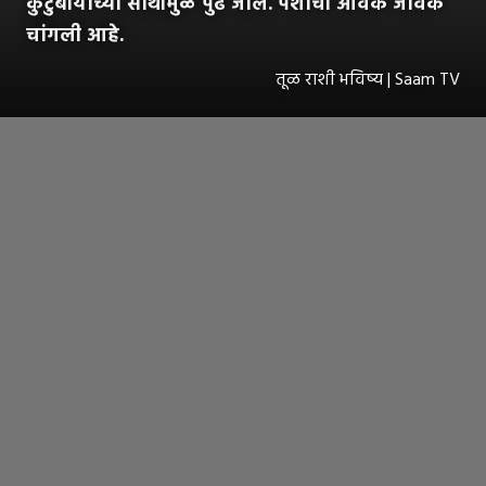
कुटुंबीयांच्या साथीमुळे पुढे जाल. पैशाची आवक जावक
चांगली आहे.
तूळ राशी भविष्य | Saam TV