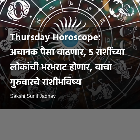
Thursday Horoscope:
अचानक पैसा वाढणार, 5 राशींच्या
लोकांची भरभराट होणार, वाचा
गुरुवारचे राशीभविष्य
Sakshi Sunil Jadhav