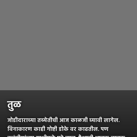
तुळ
जोडीदाराच्या तब्येतीची आज काळजी घ्यावी लागेल.
विनाकारण काही गोष्टी डोके वर काढतील. पण