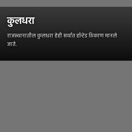
कुलधरा
राजस्थानातील कुलधरा हेही सर्वात हॉन्टेड ठिकाण मानले
जाते.