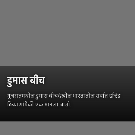
डुमास बीच
गुजरातमधील डुमास बीचदेखील भारतातील सर्वात हॉन्टेड
ठिकाणांपैकी एक मानला जातो.