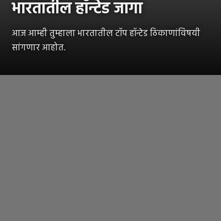
भारतातील हॉन्टेड जागा
आज आम्ही तुम्हाला भारतातील टॉप हॉन्टेड ठिकाणांविषयी
सांगणार आहोत.