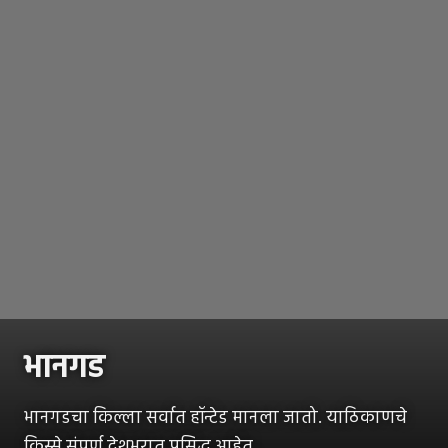
भानगड
भानगडचा किल्ला सर्वात हॉन्टेड मानला जातो. याठिकाणचे
किस्से संपूर्ण देशभरात प्रसिद्ध आहेत.