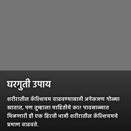
घरगुती उपाय
शरीरातील कॅल्शियम वाढवण्यासाठी अनेकजण गोळ्या
खातात, पण तुम्हाला माहितीये का? पावसाळ्यात
मिळणारी ही एक हिरवी भाजी शरीरातील कॅल्शियमचे
प्रमाण वाढवते.