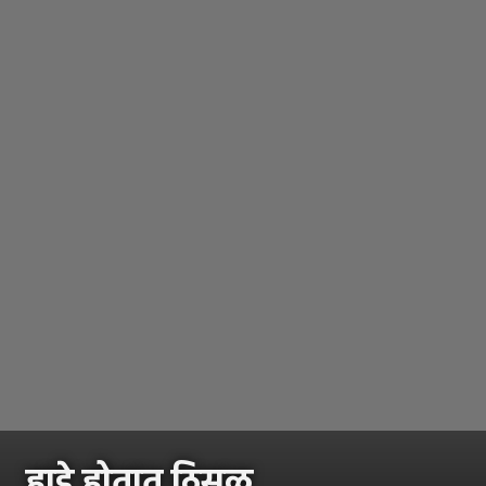
हाडे होतात ठिसूळ