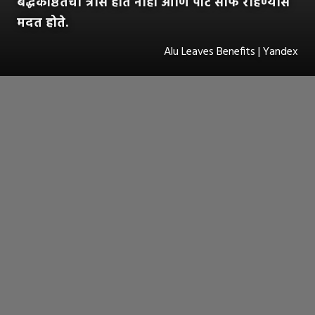
बद्धकोष्ठतेचा त्रास होत नाही आणि पोट साफ राहण्यास
मदत होते.
Alu Leaves Benefits | Yandex