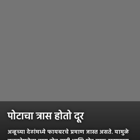
पोटाचा त्रास होतो दूर
अळूच्या देठांमध्ये फायबरचे प्रमाण जास्त असते. यामुळे