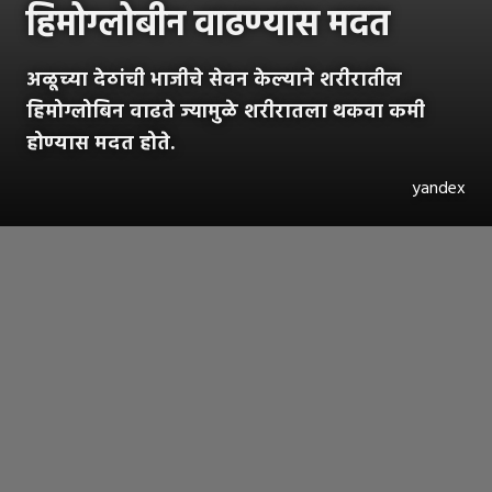
हिमोग्लोबीन वाढण्यास मदत
अळू्च्या देठांची भाजीचे सेवन केल्याने शरीरातील
हिमोग्लोबिन वाढते ज्यामुळे शरीरातला थकवा कमी
होण्यास मदत होते.
yandex