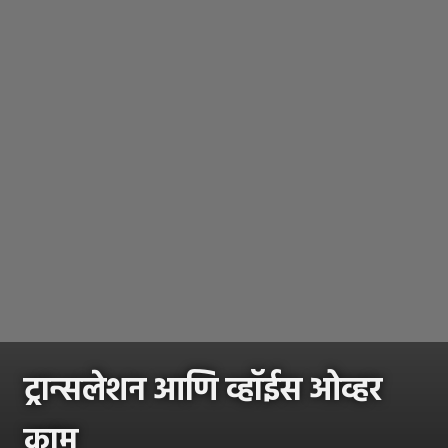
ट्रान्सलेशन आणि व्हॉईस ओव्हर
काम