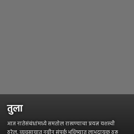
तुला
आज नातेसंबंधांमध्ये समतोल राखण्याचा प्रयत्न यशस्वी
ठरेल. व्यवसायात नवीन संपर्क भविष्यात लाभदायक ठरू