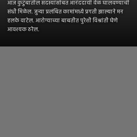
आज कुटुंबातील सदस्यांसोबत आनंददायी वेळ घालवण्याची
संधी मिळेल. जुन्या प्रलंबित कामांमध्ये प्रगती झाल्याने मन
हलके वाटेल. आरोग्याच्या बाबतीत पुरेशी विश्रांती घेणे
आवश्यक ठरेल.