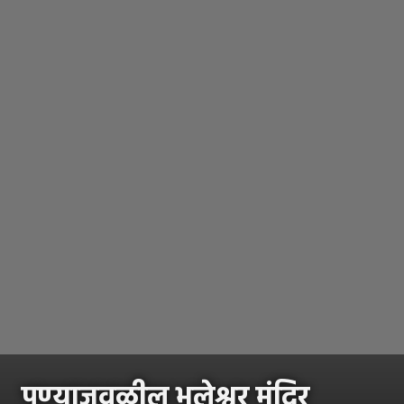
पुण्याजवळील भुलेश्वर मंदिर