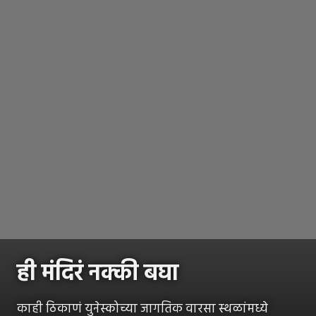
ही मंदिरं नक्की बघा
काही ठिकाणं युनेस्कोच्या जागतिक वारसा स्थळांमध्ये