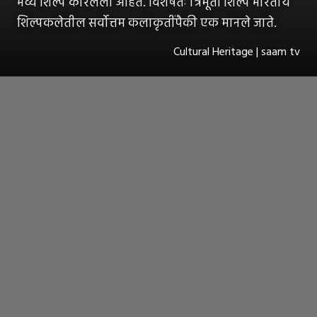
भव्य शिल्पं कोरलेली आहेत. विशेषतः त्रिमूर्ती शिल्प भारतीय
शिल्पकलेतील सर्वोत्तम कलाकृतींपैकी एक मानले जाते.
Cultural Heritage | saam tv