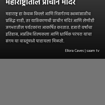
महाराष्ट्रातील प्राचीन मंदिरं
महाराष्ट्र हा केवळ किल्ले आणि निसर्गरम्य स्थळांसाठीच
प्रसिद्ध नाही, तर याठिकाणची प्राचीन मंदिरं आणि लेणीही
जगभरातील पर्यटकांना आकर्षित करतात. हजारो वर्षांचा
इतिहास, अप्रतिम शिल्पकला आणि धार्मिक परंपरा यांचा
संगम या वास्तूंमध्ये पाहायला मिळतो.
Ellora Caves | saam tv