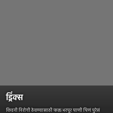
ड्रिंक्स
किडनी निरोगी ठेवण्यासाठी फक्त भरपूर पाणी पिणं पुरेसं