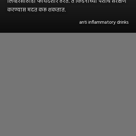
लिव्हरसाठीही फायदेशीर ठरतं. ते किडनीच्या पेशींचे संरक्षण
करण्यास मदत करू शकतात.
anti inflammatory drinks