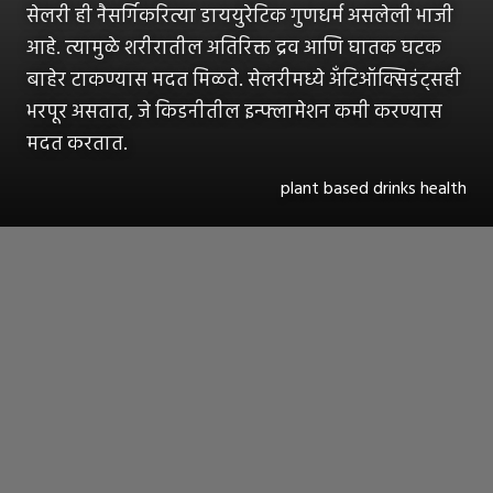
सेलरी ही नैसर्गिकरित्या डाययुरेटिक गुणधर्म असलेली भाजी
आहे. त्यामुळे शरीरातील अतिरिक्त द्रव आणि घातक घटक
बाहेर टाकण्यास मदत मिळते. सेलरीमध्ये अँटिऑक्सिडंट्सही
भरपूर असतात, जे किडनीतील इन्फ्लामेशन कमी करण्यास
मदत करतात.
plant based drinks health