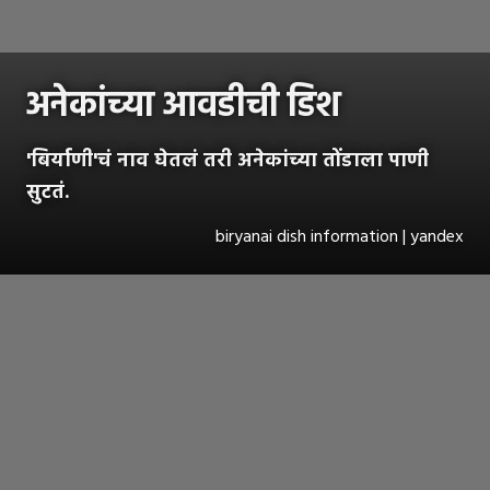
अनेकांच्या आवडीची डिश
'बिर्याणी'चं नाव घेतलं तरी अनेकांच्या तोंडाला पाणी
सुटतं.
biryanai dish information | yandex