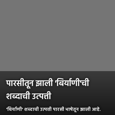
पारसीतून झाली 'बिर्याणी'ची
शब्दाची उत्पत्ती
'बिर्याणी' शब्दाची उत्पत्ती पारसी भाषेतून झाली आहे.