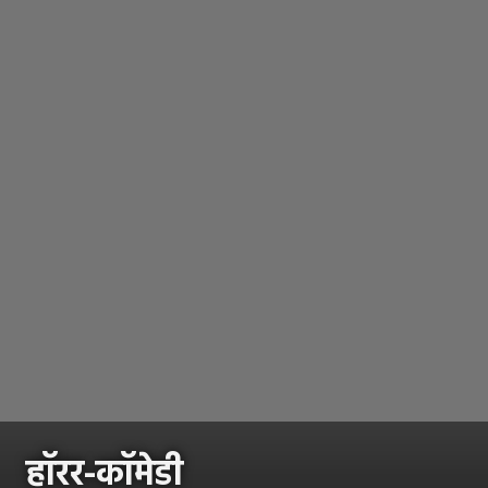
हॉरर-कॉमेडी