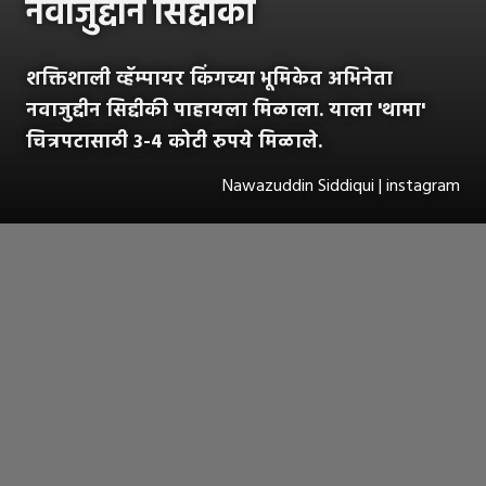
नवाजुद्दीन सिद्दीकी
शक्तिशाली व्हॅम्पायर किंगच्या भूमिकेत अभिनेता
नवाजुद्दीन सिद्दीकी पाहायला मिळाला. याला 'थामा'
चित्रपटासाठी 3-4 कोटी रुपये मिळाले.
Nawazuddin Siddiqui | instagram