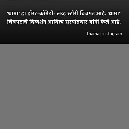
'थामा' हा हॉरर-कॉमेडी- लव्ह स्टोरी चित्रपट आहे. 'थामा'
चित्रपटाचे दिग्दर्शन आदित्य सरपोतदार यांनी केले आहे.
Thama | instagram