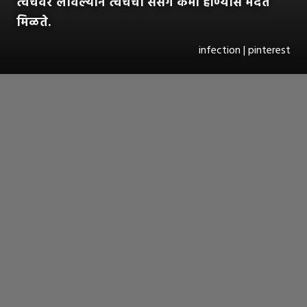
त्वचेवर लावल्याने त्वचेचा संसर्ग कमी होण्यास मदत
मिळते.
infection | pinterest