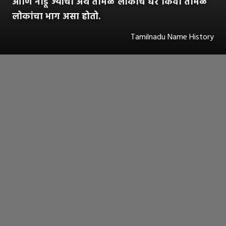
आणि नाडू ज्याचा अर्थ तमिळ लोकांचे घर किंवा तमिळ
लोकांचा भाग असा होतो.
Tamilnadu Name History