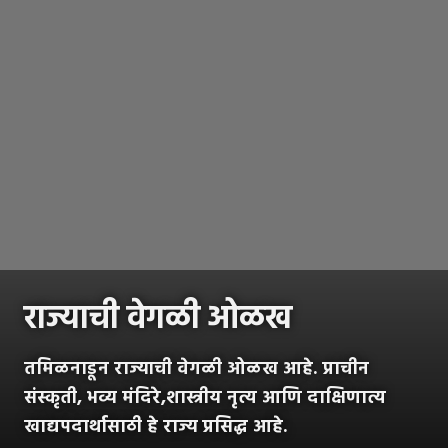
राज्याची वेगळी ओळख
तमिळनाडून राज्याची वेगळी ओळख आहे. प्राचीन
संस्कृती, भव्य मंदिरे,शास्त्रीय नृत्य आणि दाक्षिणात्य
खाद्यपदार्थासाठी हे राज्य प्रसिद्ध आहे.