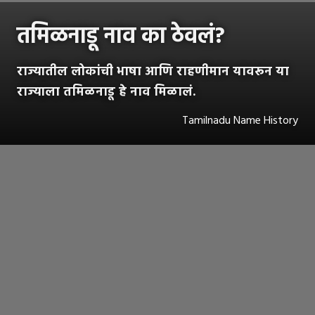
तमिळनाडू नाव का ठेवलं?
राज्यातील लोकांची भाषा आणि राहणीमान यावरून या
राज्याला तमिळनाडू हे नाव मिळालं.
Tamilnadu Name History