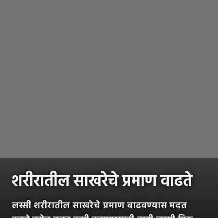
शरीरातील साखरेचे प्रमाण वाढते
लस्सी शरीरातील साखरेचे प्रमाण वाढवण्यास मदत