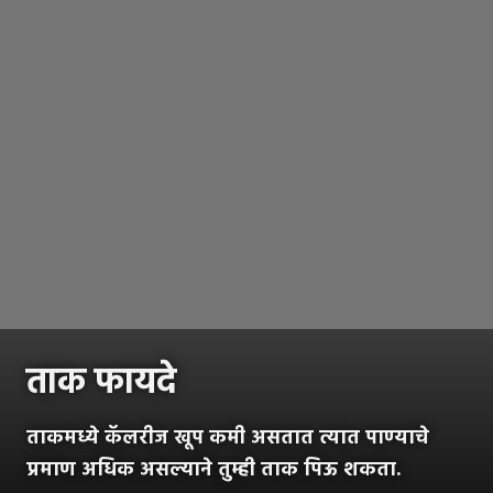
ताक फायदे
ताकमध्ये कॅलरीज खूप कमी असतात त्यात पाण्याचे
प्रमाण अधिक असल्याने तुम्ही ताक पिऊ शकता.