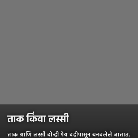
ताक किंवा लस्सी
ताक आणि लस्सी दोन्ही पेय दहीपासून बनवलेले जातात.