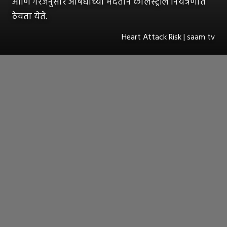
आणि गरजेनुसार औषधांच्या मदतीने कोलेस्ट्रॉल नियंत्रणात
ठेवता येते.
Heart Attack Risk | saam tv