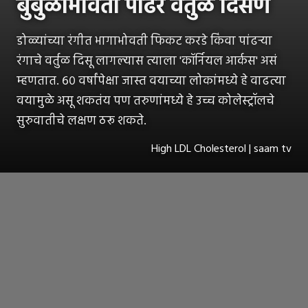
बुबुळाभोवती पांढरं वर्तुळ दिसणं
डोळ्यांच्या रंगीत भागाभोवती फिकट करडे किंवा पांढऱ्या
रंगाचे वर्तुळ दिसू लागल्यास त्याला 'कॉर्नियल आर्कस' असं
म्हणतात. ६० वर्षांपेक्षा जास्त वयाच्या लोकांमध्ये हे वाढत्या
वयामुळे असू शकतंय पण तरुणांमध्ये हे उच्च कोलेस्ट्रॉलचे
सुरुवातीचे लक्षण ठरू शकते.
High LDL Cholesterol | saam tv