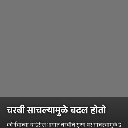
चरबी साचल्यामुळे बदल होतो
कॉर्नियाच्या बाहेरील भागात चरबीचे सूक्ष्म थर साचल्यामुळे हे