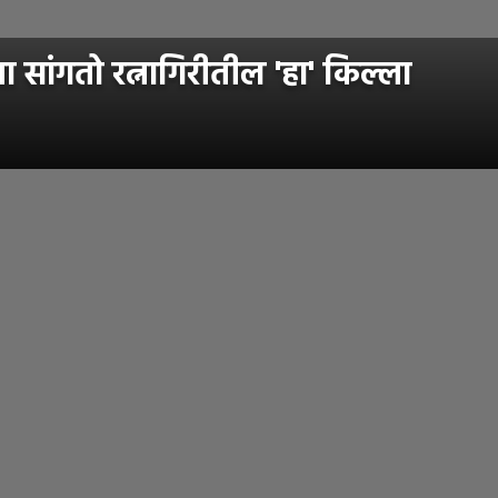
 सांगतो रत्नागिरीतील 'हा' किल्ला