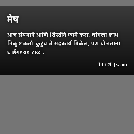
मेष
आज संयमाने आणि शिस्तीने कामे करा, चांगला लाभ
मिळू शकतो. कुटुंबाचे सहकार्य मिळेल, पण बोलताना
घाईगडबड टाळा.
मेष राशी | saam