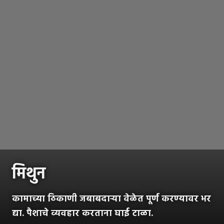
मिथुन
कामाच्या ठिकाणी जबाबदाऱ्या वेळेत पूर्ण करण्यावर भर
द्या. पैशाचे व्यवहार करताना घाई टाळा.