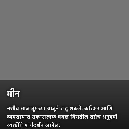
मीन
नशीब आज तुमच्या बाजूने राहू शकते. करिअर आणि
व्यवसायात सकारात्मक बदल दिसतील तसेच अनुभवी
व्यक्तींचे मार्गदर्शन लाभेल.