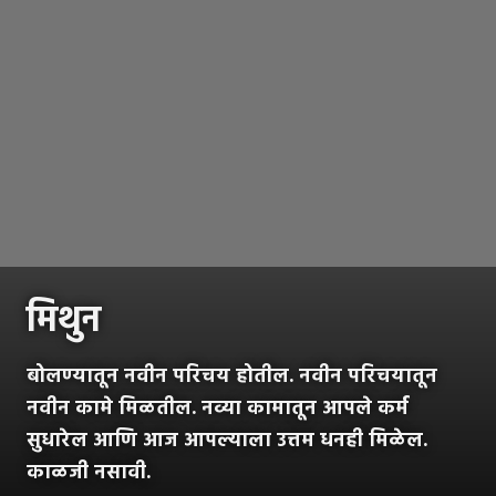
मिथुन
बोलण्यातून नवीन परिचय होतील. नवीन परिचयातून
नवीन कामे मिळतील. नव्या कामातून आपले कर्म
सुधारेल आणि आज आपल्याला उत्तम धनही मिळेल.
काळजी नसावी.