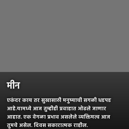
मीन
एकंदर काय तर सुखासाठी मनुष्याची सगळी धडपड
आहे.यामध्ये आज तुम्हीही प्रवाहात ओढले जाणार
आहात. एक वेगळा प्रभाव असलेले व्यक्तिमत्व आज
तुमचे असेल. दिवस सकारात्मक राहील.