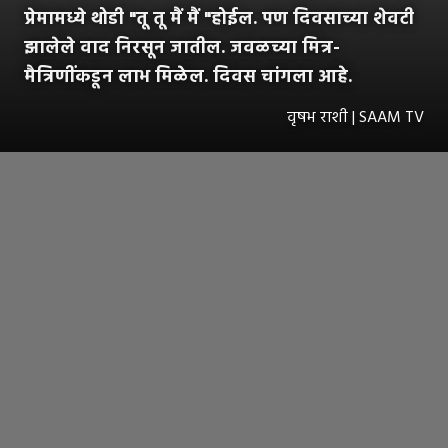
प्रेमामध्ये थोडी "तू तू मैं मैं "होईल. पण दिवसाच्या शेवटी
झालेले वाद निरसून जातील. जवळच्या मित्र-
मैत्रिणींकडून लाभ मिळेल. दिवस चांगला आहे.
वृषभ राशी | SAAM TV