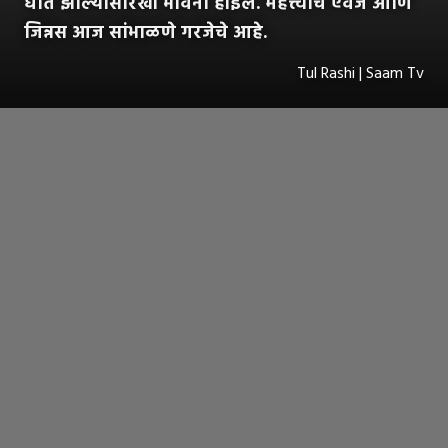
घात झाल्यासारखी भावना होईल. महत्त्वाचे ऐवज आणि
जिन्नस आज सांभाळणे गरजेचे आहे.
Tul Rashi | Saam Tv