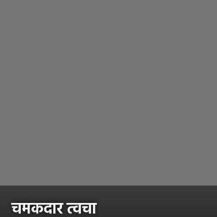
चमकदार त्वचा