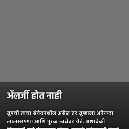
ॲलर्जी होत नाही
तुमची त्वचा संवेदनशील असेल तर तुम्हाला अनेकदा
लालसरपणा आणि पुरळ त्वचेवर येते. अशावेळी