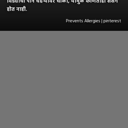
विड्याची पाने चेहऱ्यावर चोळा, यामुळे कोणताही संसर्ग
होत नाही.
Prevents Allergies | pinterest