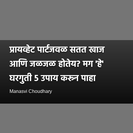
प्रायव्हेट पार्टजवळ सतत खाज
आणि जळजळ होतेय? मग 'हे'
घरगुती 5 उपाय करून पाहा
Manasvi Choudhary