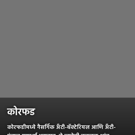
कोरफड
कोरफडीमध्ये नैसर्गिक अँटी-बॅक्टेरियल आणि अँटी-