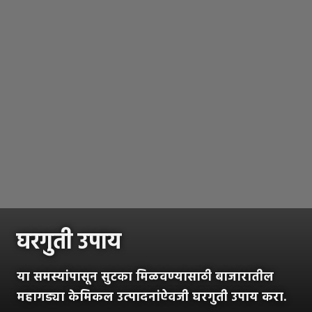
घरगुती उपाय
या समस्यांपासून सुटका मिळवण्यासाठी बाजारातील
महागड्या केमिकल उत्पादनांऐवजी घरगुती उपाय करा.