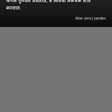
फंगल गुणधर्म असतात, जे त्वचेची जळजळ शांत
करतात.
Aloe vera | yandex