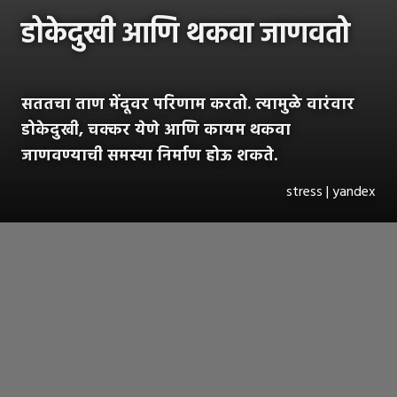
डोकेदुखी आणि थकवा जाणवतो
सततचा ताण मेंदूवर परिणाम करतो. त्यामुळे वारंवार
डोकेदुखी, चक्कर येणे आणि कायम थकवा
जाणवण्याची समस्या निर्माण होऊ शकते.
stress | yandex