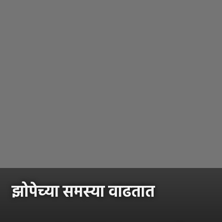
झोपेच्या समस्या वाढतात