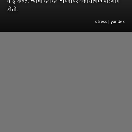
वाढू शकते, ज्याचा दैनंदिन जीवनावर नकारात्मक परिणाम
होतो.
stress | yandex