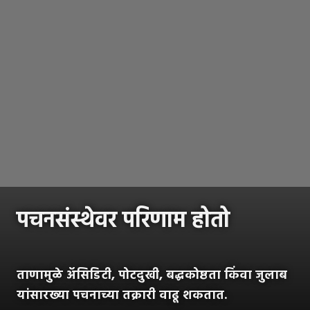
पचनसंस्थेवर परिणाम होतो
ताणामुळे अ‍ॅसिडिटी, पोटदुखी, बद्धकोष्ठता किंवा जुलाब
यांसारख्या पचनाच्या तक्रारी वाढू शकतात.