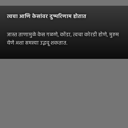
त्वचा आणि केसांवर दुष्परिणाम होतात
जास्त ताणामुळे केस गळणे, कोंडा, त्वचा कोरडी होणे, मुरुम
येणे अशा समस्या उद्भवू शकतात.