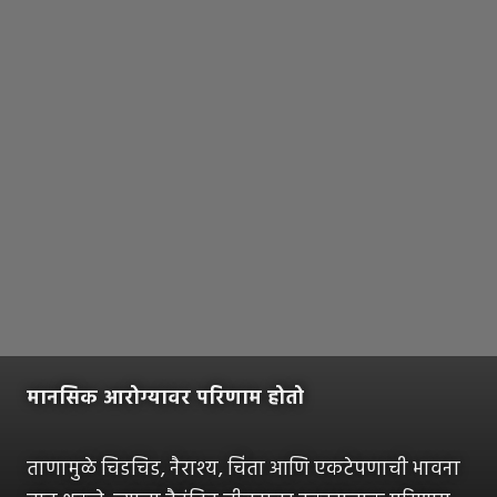
मानसिक आरोग्यावर परिणाम होतो
ताणामुळे चिडचिड, नैराश्य, चिंता आणि एकटेपणाची भावना