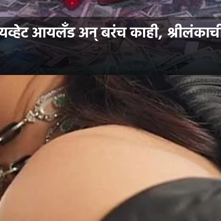
्हेट आयलँड अन् बरंच काही, श्रीलंकाच