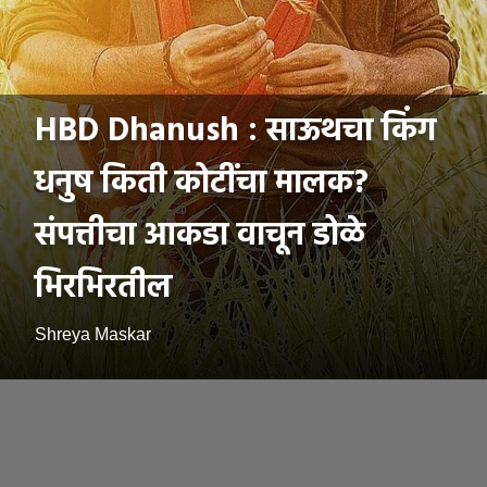
HBD Dhanush : साऊथचा किंग
धनुष किती कोटींचा मालक?
संपत्तीचा आकडा वाचून डोळे
भिरभिरतील
Shreya Maskar