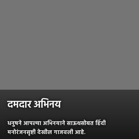
दमदार अभिनय
धनुषने आपल्या अभिनयाने साऊथसोबत हिंदी
मनोरंजनसृष्टी देखील गाजवली आहे.