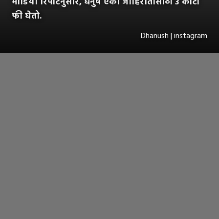
मीडिया रिपोर्टनुसार, धनुष एका जाहिरातीसाठी 3 कोटी
फी घेतो.
Dhanush | instagram