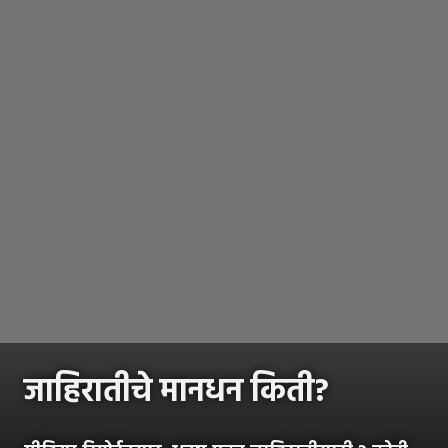
जाहिरातीचे मानधन किती?