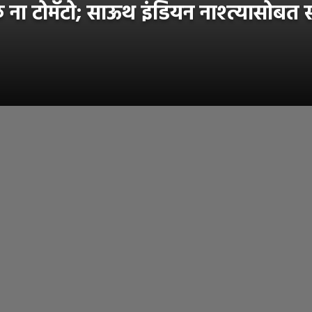
 टोमॅटो; साऊथ इंडियन नाश्त्यासोबत स्