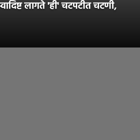
वादिष्ट लागते 'ही' चटपटीत चटणी,