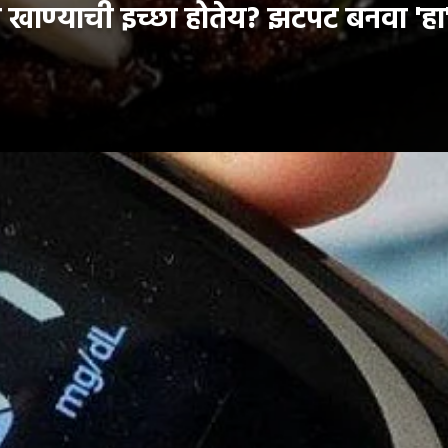
ण्याची इच्छा होतेय? झटपट बनवा 'हा' श