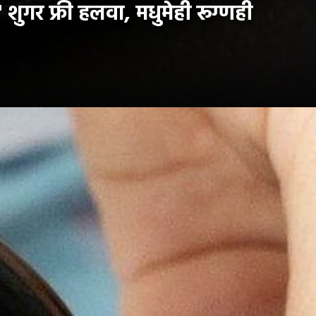
ुगर फ्री हलवा, मधुमेही रूग्णही