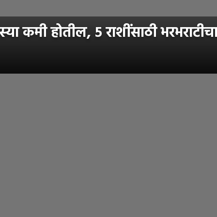
ा कमी होतील, ५ राशींसाठी भरभराटीचा