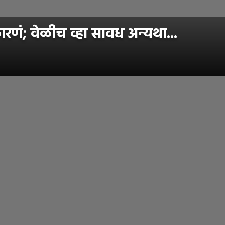
ं; वेळीच व्हा सावध अन्यथा...