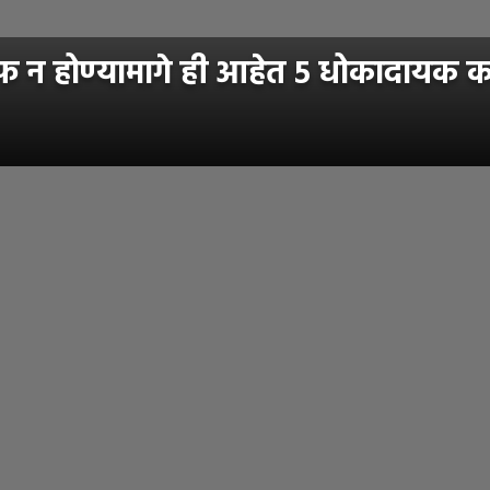
 होण्यामागे ही आहेत ५ धोकादायक कारण