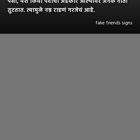
पैसा, यश किंवा पदाचा अहंकार आल्यावर अनेक नाती
तुटतात. त्यामुळे नम्र राहणं गरजेचं आहे.
fake friends signs