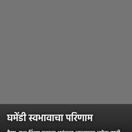
घमेंडी स्वभावाचा परिणाम