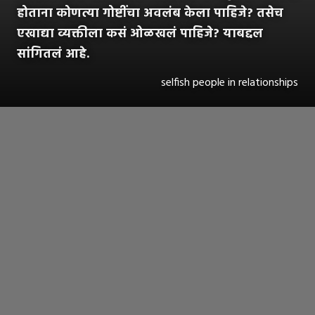
होताना कोणत्या गोष्टींचा अवलंब केला पाहिजे? तसेच
एखाद्या व्यक्तीला कसं ओळखलं पाहिजे? याबद्दल
सांगितलं आहे.
selfish people in relationships