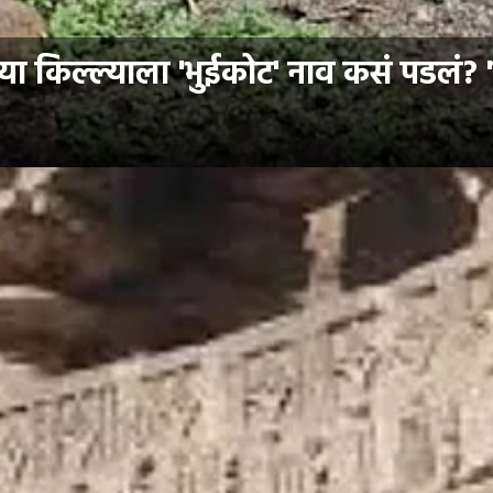
ा किल्ल्याला 'भुईकोट' नाव कसं पडलं? 