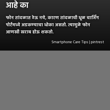
आहे का
फोन तांदळात ठेऊ नये, कारण तांदळाची धूळ चार्जिंग
पोर्टमध्ये अडकण्याचा धोका असतो. त्यामुळे फोन
आणखी खराब होऊ शकतो.
Smartphone Care Tips | pintrest