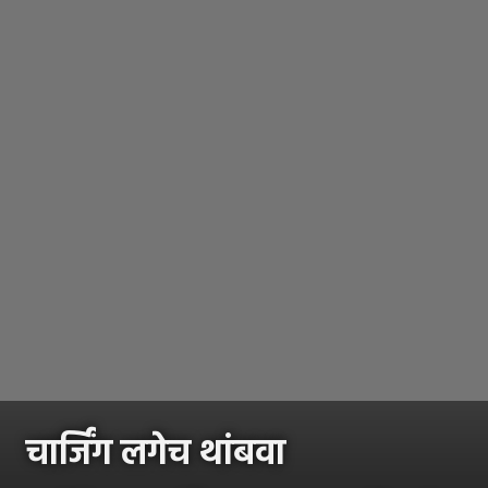
चार्जिंग लगेच थांबवा