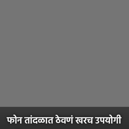
फोन तांदळात ठेवणं खरच उपयोगी