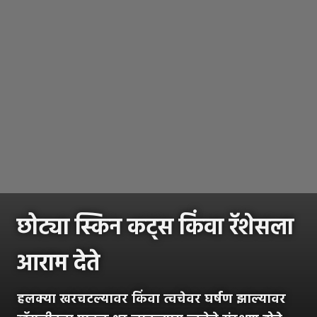
छोट्या स्किन कट्स किंवा रॅशेसला
आराम देते
हलक्या खरचटल्यावर किंवा त्वचेवर घर्षण झाल्यावर