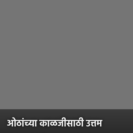
ओठांच्या काळजीसाठी उत्तम