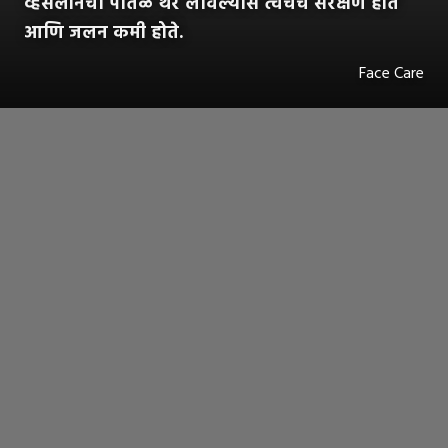
व्हॅसलीनचा पातळ थर लावल्यास त्वचेचे संरक्षण होते
आणि जलन कमी होते.
Face Care