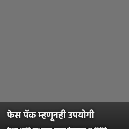
फेस पॅक म्हणूनही उपयोगी