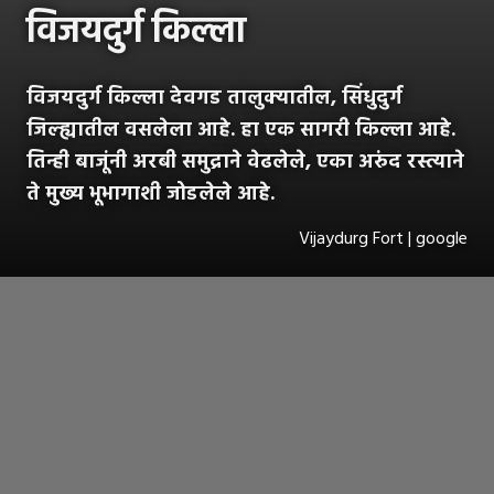
विजयदुर्ग किल्ला
विजयदुर्ग किल्ला देवगड तालुक्यातील, सिंधुदुर्ग
जिल्ह्यातील वसलेला आहे. हा एक सागरी किल्ला आहे.
तिन्ही बाजूंनी अरबी समुद्राने वेढलेले, एका अरुंद रस्त्याने
ते मुख्य भूभागाशी जोडलेले आहे.
Vijaydurg Fort | google