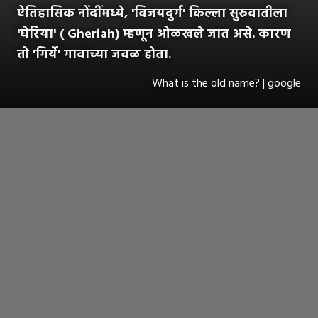
ऐतिहासिक नोंदींमध्ये, 'विजयदुर्ग' किल्ला सुरुवातीला
'घेरिया' ( Gheriah) म्हणून ओळखले जात असे. कारण
तो 'गिर्ये' गावाच्या जवळ होता.
What is the old name? | google