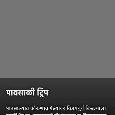
पावसाळी ट्रिप
पावसाळ्यात कोकणात गेल्यावर विजयदुर्ग किल्ल्याला