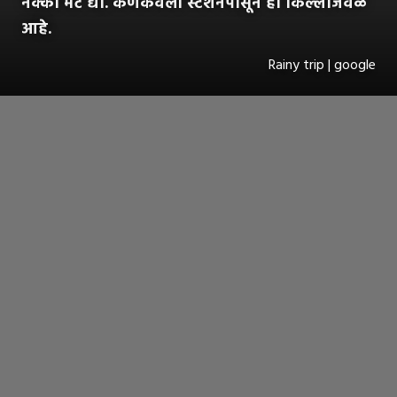
नक्की भेट द्या. कणकवली स्टेशनपासून हा किल्लाजवळ
आहे.
Rainy trip | google