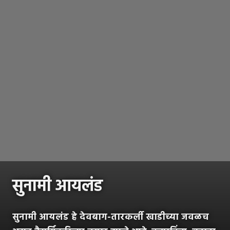
सुनामी आयलंड
सुनामी आयलंड हे देवबाग-तारकर्ली खाडीच्या जवळच