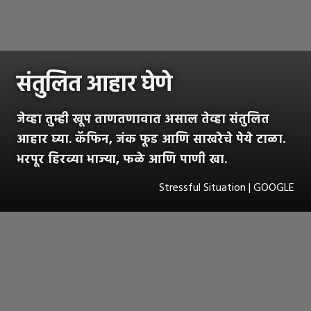
संतुलित आहार घेणे
जेव्हा तुम्ही खूप ताणतणावात असाल तेव्हा संतुलित
आहार घ्या. कॅफिन, जंक फूड आणि साखरेचे पेये टाळा.
भरपूर हिरव्या भाज्या, फळे आणि पाणी खा.
Stressful Situation | GOOGLE