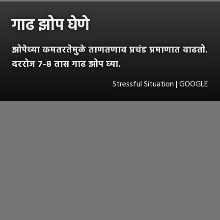
गाढ झोप घेणे
झोपेच्या कमतरतेमुळे ताणतणाव प्रचंड प्रमाणात वाढतो.
दररोज ७-८ तास गाढ झोप घ्या.
Stressful Situation | GOOGLE