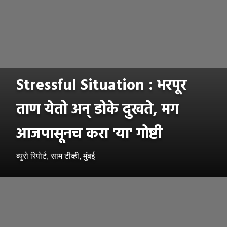
Stressful Situation : भरपूर
ताण येतो अन् डोके दुखते, मग
आजपासूनच करा 'या' गोष्टी
ब्युरो रिपोर्ट, साम टीव्ही, मुंबई