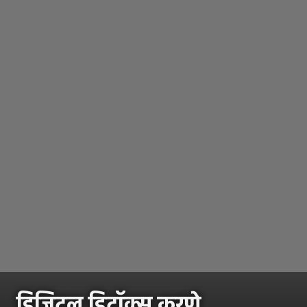
डिजिटल डिटॉक्स करणे