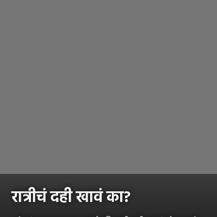
रात्रीचं दही खावं का?