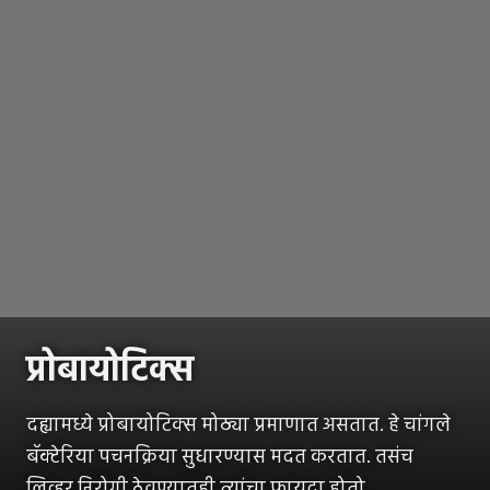
प्रोबायोटिक्स
दह्यामध्ये प्रोबायोटिक्स मोठ्या प्रमाणात असतात. हे चांगले
बॅक्टेरिया पचनक्रिया सुधारण्यास मदत करतात. तसंच
लिव्हर निरोगी ठेवण्यातही त्यांचा फायदा होतो.