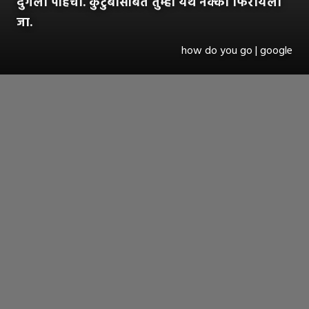
दुर्गला पोहचा. कुटुंबासोबत तुम्ही येथे नक्की फिरायला
जा.
how do you go | google