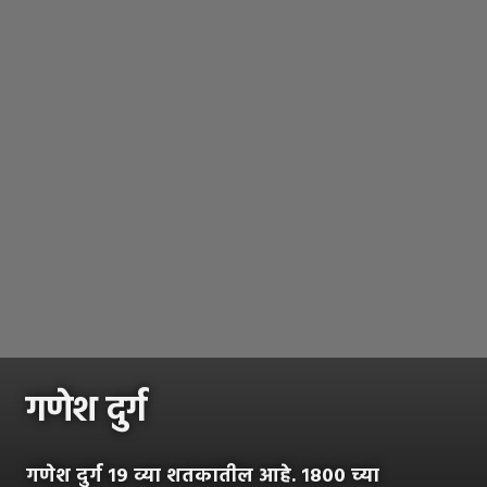
गणेश दुर्ग
गणेश दुर्ग १९ व्या शतकातील आहे. १८०० च्या