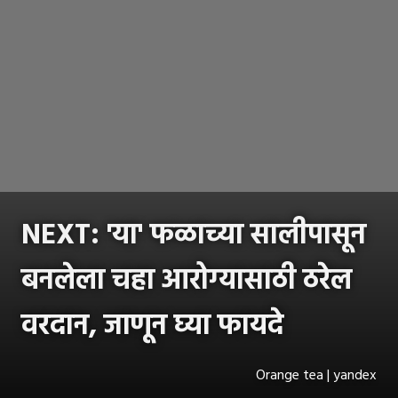
NEXT: 'या' फळाच्या सालीपासून
बनलेला चहा आरोग्यासाठी ठरेल
वरदान, जाणून घ्या फायदे
Orange tea | yandex