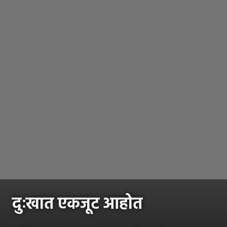
दुःखात एकजूट आहोत