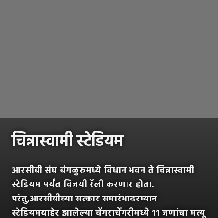
चिन्नास्वामी स्टेडियम
आरसीबी संघ बंगळुरुमध्ये विधान भवन ते चिन्नास्वामी
स्टेडियम पर्यंत विजयी रॅली करणार होता.
परंतु,आरसीबीच्या सत्कार समारंभादरम्यान
स्टेडियमबाहेर झालेल्या चेंगराचेंगरीमध्ये ११ जणांचा मत्यू