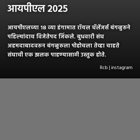
आयपीएल २०२५
आयपीएलच्या १८ व्या हंगामात रॉयल चॅलेंजर्स बंगळुरुने
पहिल्यांदाच विजेतेपद जिंकले. बुधवारी संघ
अहमदाबादवरुन बंगळुरुला पोहोचला तेव्हा चाहते
संघाची एक झलक पाहण्यासाठी उस्तुक होते.
Rcb | instagram