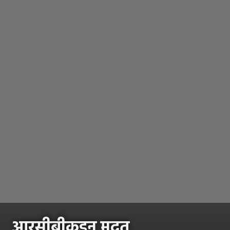
आरसीबीकडून मदत