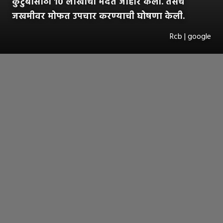
कुटुंबासाठी १० लाखांची मदत जाहीर केली. तसेच
जखमीवर मोफत उपचार करण्याची घोषणा केली.
Rcb | google