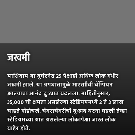
जखमी
याशिवाय या दुर्घटनेत २५ पेक्षाही अधिक लोक गंभीर
जखमी झाले. या अपघातामुळे आरसाीबी चॅम्पियन
झाल्याचा आनंद दुःखात बदलला. माहितीनुसार,
३५,००० ची क्षमता असलेल्या स्टेडियममध्ये २ ते ३ लाख
चाहते पोहोचले. चेंगराचेंगरीची दुःखद घटना घडली तेव्हा
स्टेडियमच्या आत असलेल्या लोकांपेक्षा जास्त लोक
बाहेर होते.