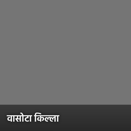
वासोटा किल्ला