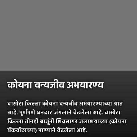
कोयना वन्यजीव अभयारण्य
वासोटा किल्ला कोयना वन्यजीव अभयारण्याच्या आत
आहे. पूर्णपणे घनदाट जंगलाने वेढलेला आहे. वासोटा
किल्ला तीनही बाजूंनी शिवसागर जलाशयाच्या (कोयना
बॅकवॉटरच्या) पाण्याने वेढलेला आहे.