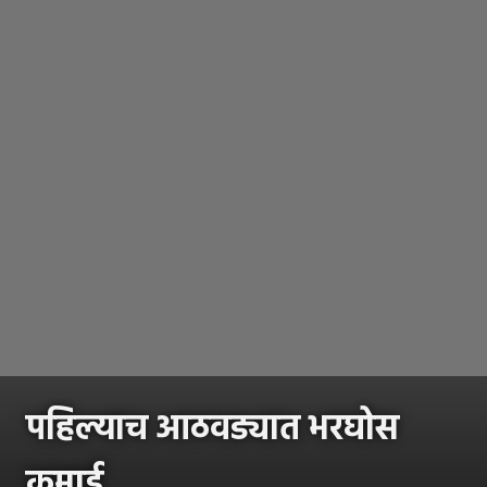
पहिल्याच आठवड्यात भरघोस
कमाई