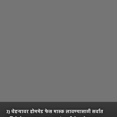
३) चेहऱ्यावर होममेड फेस मास्क लावण्यासाठी सर्वात