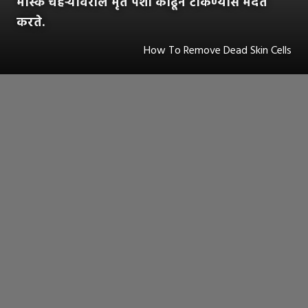
मास्क चेहऱ्यावरील मृत पेशी काढून टाकण्यास मदत
करते.
How To Remove Dead Skin Cells