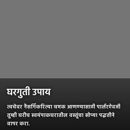
घरगुती उपाय
त्वचेवर नैसर्गिकरित्या चमक आणण्यासाठी पार्लरऐवजी
तुम्ही घरीच स्वयंपाकघरातील वस्तूंचा सोप्या पद्धतीने
वापर करा.