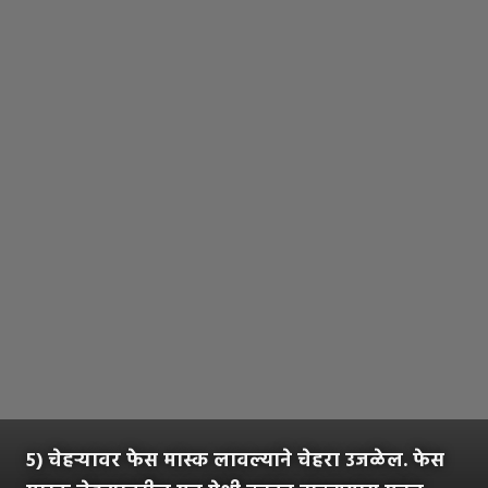
५) चेहऱ्यावर फेस मास्क लावल्याने चेहरा उजळेल. फेस