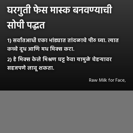
घरगुती फेस मास्क बनवण्याची
सोपी पद्धत
१) सर्वातआधी एका भांड्यात तांदळाचे पीठ घ्या. त्यात
कच्चे दूध आणि मध मिक्स करा.
२) हे मिक्स केले मिश्रण घट्ट ठेवा यामुळे चेहऱ्यावर
सहजपणे लावू शकता.
Raw Milk for Face,