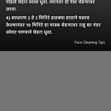
पहिले चेहरा स्वच्छ धुवा. त्यानंतर ही पेस्ट चेहऱ्यावर
लावा.
४) साधारण २ ते ३ मिनिटे हलक्या हाताने मसाज
केल्यानंतर १० मिनिटे हा मास्क चेहऱ्यावर राहू द्या नंतर
कोमट पाण्याने चेहरा धुवा.
Face Cleaning Tips