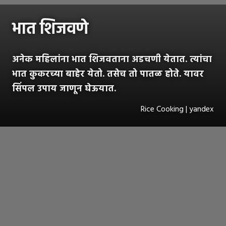
भात शिजवणे
अनेक महिलांना भात शिजवताना अडचणी येतात. त्यांचा
भात कुकरच्या बाहेर येतो. तसेच तो पातळ होते. यावर
सिंपल उपाय जाणून घेऊयात.
Rice Cooking | yandex