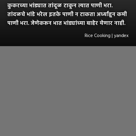
कुकरच्या भांड्यात तांदूळ टाकून त्यात पाणी भरा.
तांदळचे भांडे भरेल इतके पाणी न टाकता अर्ध्याहून कमी
पाणी भरा. जेणेकरून भात भांड्यांच्या बाहेर येणार नाही.
Rice Cooking | yandex