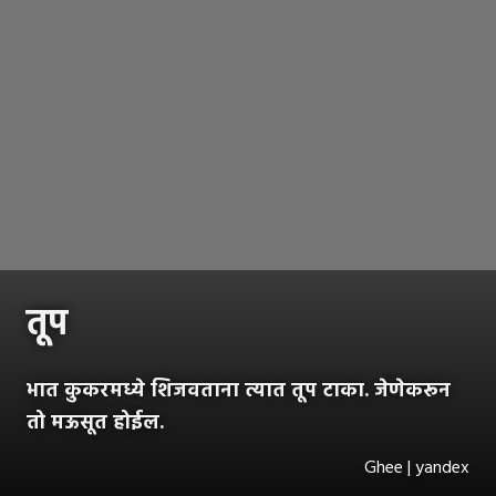
तूप
भात कुकरमध्ये शिजवताना त्यात तूप टाका. जेणेकरून
तो मऊसूत होईल.
Ghee | yandex