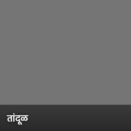
तांदूळ