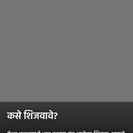
कसे शिजवावे?