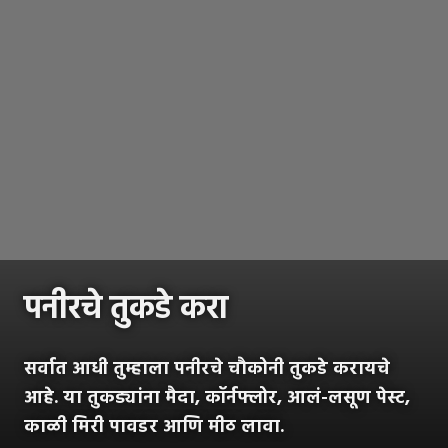
पनीरचे तुकडे करा
सर्वात आधी तुम्हाला पनीरचे चौकोनी तुकडे करायचे
आहे. या तुकड्यांना मैदा, कॉर्नफ्लोर, आलं-लसूण पेस्ट,
काळी मिरी पावडर आणि मीठ लावा.