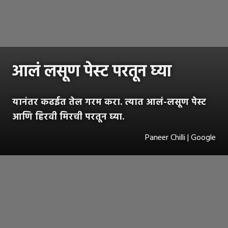
आलं लसूण पेस्ट परतून घ्या
यानंतर कढईत तेल गरम करा. त्यात आलं-लसूण पेस्ट
आणि हिरवी मिरची परतून घ्या.
Paneer Chilli | Google