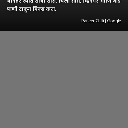
यानंतर त्यात सोया सॉस, चिली सॉस, व्हिनेगर आणि थोडं
पाणी टाकून मिक्स करा.
Paneer Chilli | Google