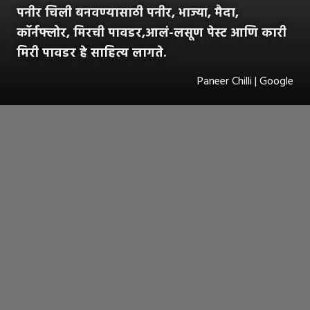
पनीर चिली बनवण्यासाठी पनीर, भाज्या, मैदा,
कॉर्नफ्लोर, मिरची पावडर,आलं-लसूण पेस्ट आणि कारी
मिरी पावडर हे साहित्य लागते.
Paneer Chilli | Google