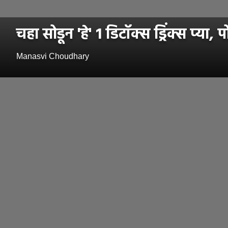
चहा सोडून 'हे' 1 डिटॉक्स ड्रिंक्स प
Manasvi Choudhary