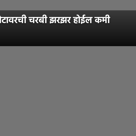
्या, पोटावरची चरबी झरझर होईल कमी