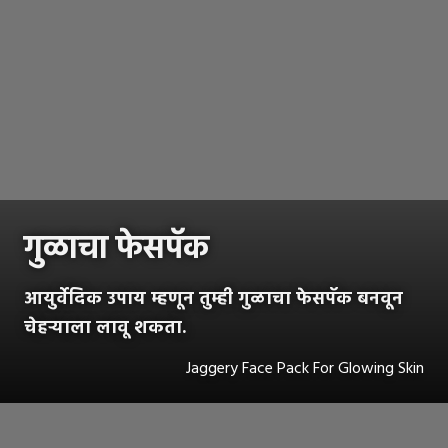
गुळाचा फेसपॅक
आयुर्वेदिक उपाय म्हणून तुम्ही गुळाचा फेसपॅक बनवून
चेहऱ्याला लावू शकता.
Jaggery Face Pack For Glowing Skin