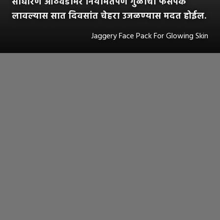
साधारण आठवडाभर नियमितपणे गुळाचा फेसपॅक
लावल्यास सात दिवसांत चेहरा उजळण्यास मदत होईल.
Jaggery Face Pack For Glowing Skin