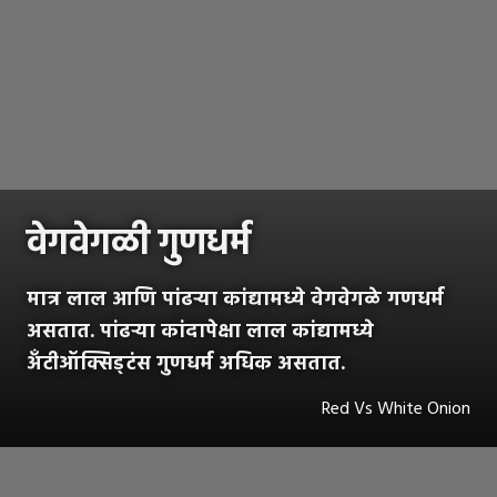
वेगवेगळी गुणधर्म
मात्र लाल आणि पांढऱ्या कांद्यामध्ये वेगवेगळे गणधर्म
असतात. पांढऱ्या कांदापेक्षा लाल कांद्यामध्ये
अँटीऑक्सिड्टंस गुणधर्म अधिक असतात.
Red Vs White Onion