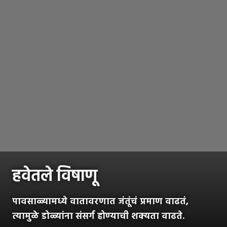
हवेतले विषाणू
पावसाळ्यामध्ये वातावरणात जंतूंचं प्रमाण वाढतं,
त्यामुळे डोळ्यांना संसर्ग होण्याची शक्यता वाढते.