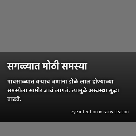
सगळ्यात मोठी समस्या
पावसाळ्यात बऱ्याच जणांना डोळे लाल होण्याच्या
समस्येला सामोरं जावं लागतं. त्यामुळे अस्वस्था सुद्धा
वाढते.
eye infection in rainy season