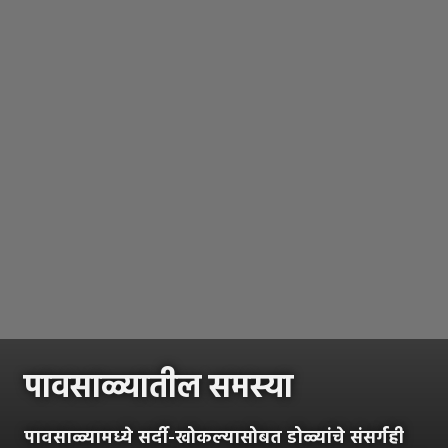
पावसाळ्यातील समस्या
पावसाळ्यामध्ये सर्दी-खोकल्यासोबत डोळ्यांचे संसर्गही