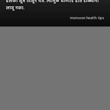
हलकी सूज दिसून येते. त्यामुळे घाणेरडे हात डोळ्यांना
लावू नका.
monsoon health tips