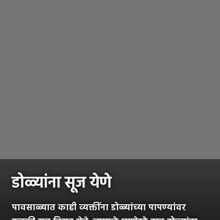
डोळ्यांना सूज येणे
पावसाळ्यात काही व्यक्तींना डोळ्यांच्या पापण्यांवर