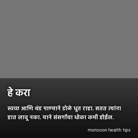
हे करा
स्वच्छ आणि थंड पाण्याने डोळे धूत राहा. सतत त्यांना
हात लावू नका. याने संसर्गाचा धोका कमी होईल.
monsoon health tips