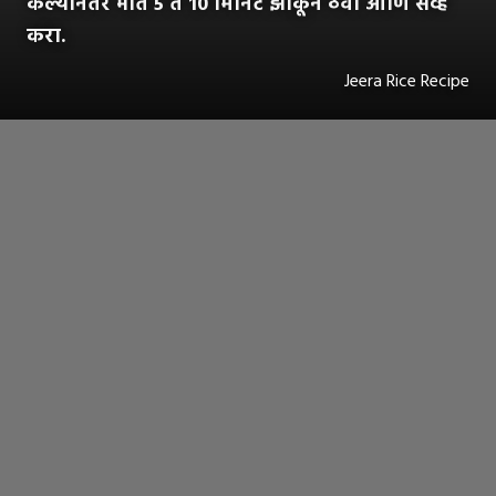
केल्यानंतर भात 5 ते 10 मिनिटं झाकून ठेवा आणि सर्व्ह
करा.
Jeera Rice Recipe