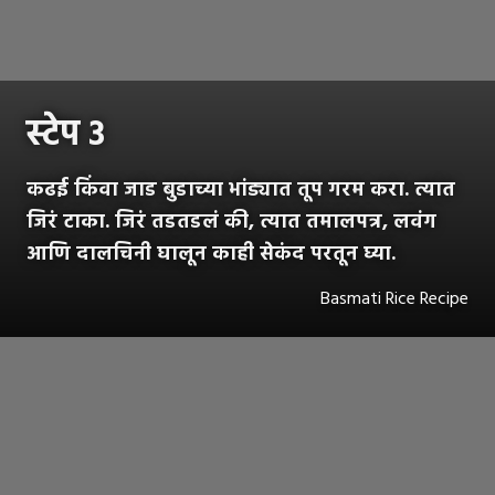
स्टेप ३
कढई किंवा जाड बुडाच्या भांड्यात तूप गरम करा. त्यात
जिरं टाका. जिरं तडतडलं की, त्यात तमालपत्र, लवंग
आणि दालचिनी घालून काही सेकंद परतून घ्या.
Basmati Rice Recipe